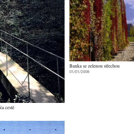
Banka se zelenou střechou
01/01/2008
Na cestě