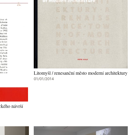
Litomyšl / renesanční město moderní architektury
01/01/2014
ckého návrší