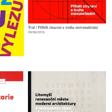
Tvář / Příběh ztracení a touha znovunalézání
09/06/2016