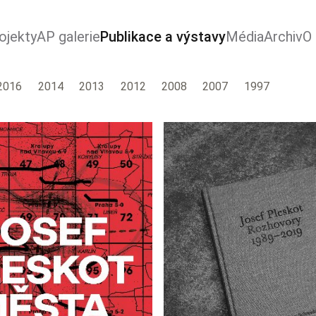
ojekty
AP galerie
Publikace a výstavy
Média
Archiv
O
2016
2014
2013
2012
2008
2007
1997