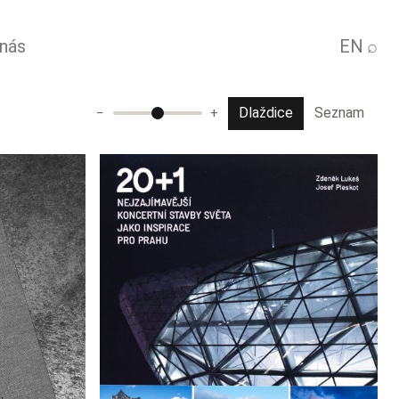
 nás
EN
⌕
Dlaždice
Seznam
−
+